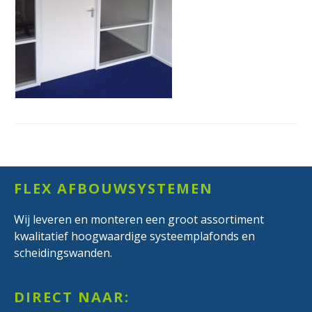
Footer
FLEX AFBOUWSYSTEMEN
Wij leveren en monteren een groot assortiment
kwalitatief hoogwaardige systeemplafonds en
scheidingswanden.
DIRECT NAAR: