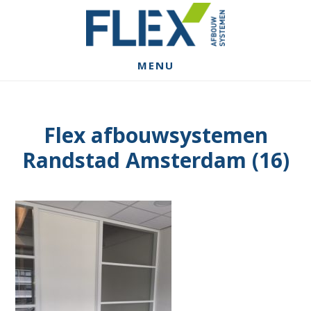
Spring
Door
Spring
naar
naar
naar
de
de
de
hoofdnavigatie
hoofd
voettekst
MENU
inhoud
Flex afbouwsystemen
Randstad Amsterdam (16)