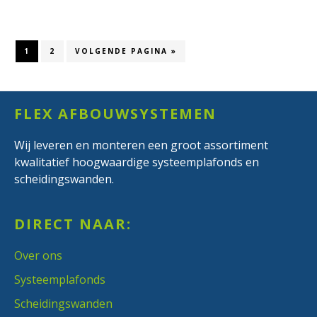
Den
Bosch
PAGINA
PAGINA
GA
1
2
VOLGENDE PAGINA »
NAAR
Footer
FLEX AFBOUWSYSTEMEN
Wij leveren en monteren een groot assortiment
kwalitatief hoogwaardige systeemplafonds en
scheidingswanden.
DIRECT NAAR:
Over ons
Systeemplafonds
Scheidingswanden