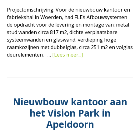
Projectomschrijving: Voor de nieuwbouw kantoor en
fabriekshal in Woerden, had FLEX Afbouwsystemen
de opdracht voor de levering en montage van: metal
stud wanden circa 817 m2, dichte verplaatsbare
systeemwanden en glaswand, verdieping hoge
raamkozijnen met dubbelglas, circa 251 m2 en volglas
overNieuwbouw
deurelementen. …
[Lees meer...]
kantoor
en
fabriekshal
in
Woerden
Nieuwbouw kantoor aan
het Vision Park in
Apeldoorn