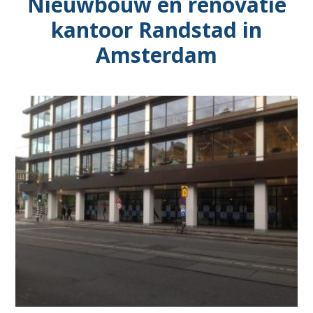
Nieuwbouw en renovatie
Apeldoorn
kantoor Randstad in
Amsterdam