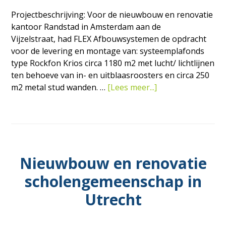
Projectbeschrijving: Voor de nieuwbouw en renovatie
kantoor Randstad in Amsterdam aan de
Vijzelstraat, had FLEX Afbouwsystemen de opdracht
voor de levering en montage van: systeemplafonds
type Rockfon Krios circa 1180 m2 met lucht/ lichtlijnen
ten behoeve van in- en uitblaasroosters en circa 250
overNieuwbouw
m2 metal stud wanden. …
[Lees meer...]
en
renovatie
kantoor
Randstad
in
Nieuwbouw en renovatie
Amsterdam
scholengemeenschap in
Utrecht