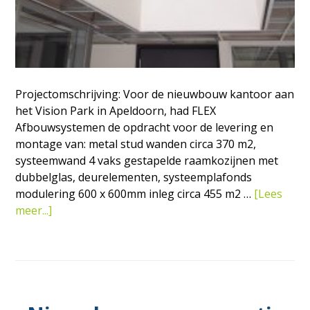
Projectomschrijving: Voor de nieuwbouw kantoor aan
het Vision Park in Apeldoorn, had FLEX
Afbouwsystemen de opdracht voor de levering en
montage van: metal stud wanden circa 370 m2,
systeemwand 4 vaks gestapelde raamkozijnen met
dubbelglas, deurelementen, systeemplafonds
modulering 600 x 600mm inleg circa 455 m2 …
[Lees
overNieuwbouw
meer...]
kantoor
aan
het
Vision
Park
in