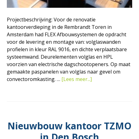
Projectbeschrijving: Voor de renovatie
kantoorverdieping in de Rembrandt Toren in
Amsterdam had FLEX Afbouwsystemen de opdracht
voor de levering en montage van: volglaswanden
profielen in kleur RAL 9016, en dichte verplaatsbare
systeemwand. Deurelementen volglas en HPL
voorzien van electrische dagschootopeners. Op maat
gemaakte paspanelen van volglas naar gevel om
overRenovatie
convectoromkasting. …
[Lees meer...]
kantoorverdieping
in
de
Rembrandt
Toren
Nieuwbouw kantoor TZMO
in
Amsterdam
in Den Bosch