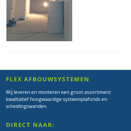
Footer
FLEX AFBOUWSYSTEMEN
Wij leveren en monteren een groot assortiment
kwalitatief hoogwaardige systeemplafonds en
scheidingswanden.
DIRECT NAAR: