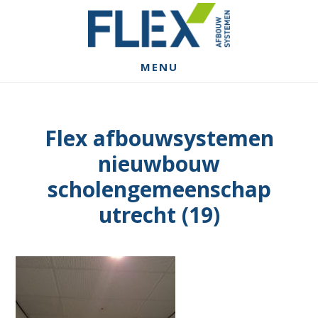
Spring
Door
Spring
naar
naar
naar
de
de
de
hoofdnavigatie
hoofd
voettekst
MENU
inhoud
Flex afbouwsystemen
nieuwbouw
scholengemeenschap
utrecht (19)