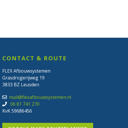
CONTACT & ROUTE
FLEX Afbouwsystemen
Grasdrogerijweg 19
3833 BZ Leusden
mail@flexafbouwsystemen.nl
06 81 741 270
KvK 59686456