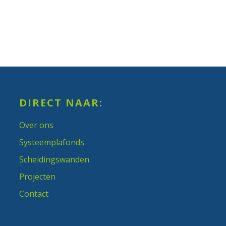
DIRECT NAAR:
Over ons
Systeemplafonds
Scheidingswanden
Projecten
Contact