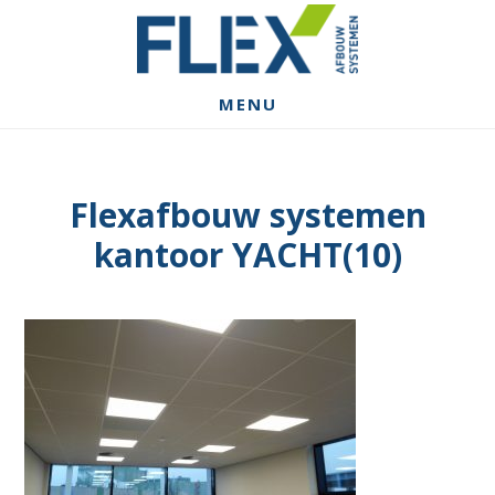
Spring
Door
Spring
naar
naar
naar
de
de
de
hoofdnavigatie
hoofd
voettekst
MENU
inhoud
Flexafbouw systemen
kantoor YACHT(10)