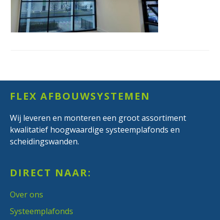
Footer
FLEX AFBOUWSYSTEMEN
Wij leveren en monteren een groot assortiment
kwalitatief hoogwaardige systeemplafonds en
scheidingswanden.
DIRECT NAAR:
Over ons
Systeemplafonds