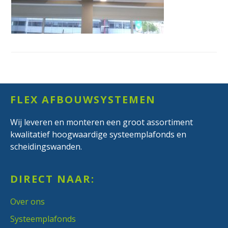
Footer
FLEX AFBOUWSYSTEMEN
Wij leveren en monteren een groot assortiment
kwalitatief hoogwaardige systeemplafonds en
scheidingswanden.
DIRECT NAAR:
Over ons
Systeemplafonds