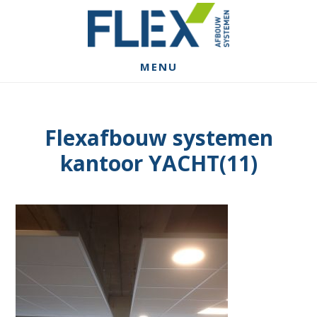
Spring
Door
Spring
naar
naar
naar
de
de
de
hoofdnavigatie
hoofd
voettekst
MENU
inhoud
Flexafbouw systemen
kantoor YACHT(11)