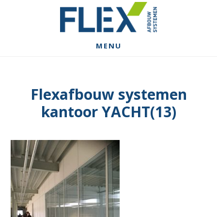
Spring
Door
Spring
naar
naar
naar
de
de
de
hoofdnavigatie
hoofd
voettekst
MENU
inhoud
Flexafbouw systemen
kantoor YACHT(13)