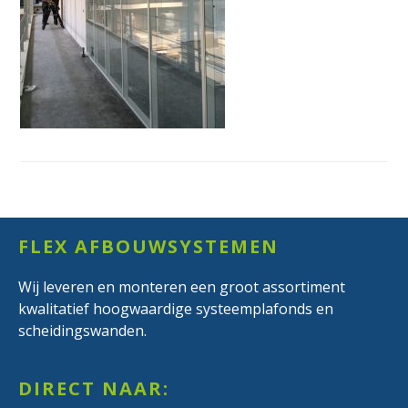
Footer
FLEX AFBOUWSYSTEMEN
Wij leveren en monteren een groot assortiment
kwalitatief hoogwaardige systeemplafonds en
scheidingswanden.
DIRECT NAAR: