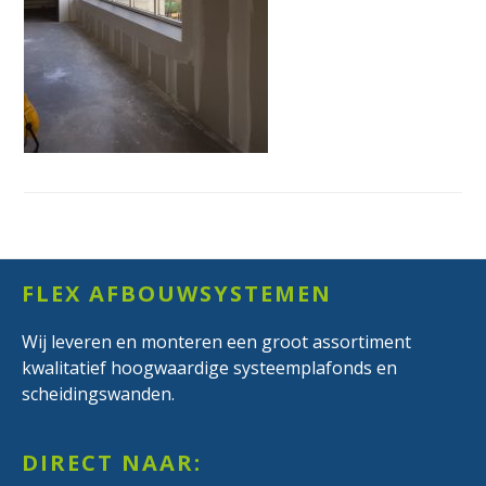
Footer
FLEX AFBOUWSYSTEMEN
Wij leveren en monteren een groot assortiment
kwalitatief hoogwaardige systeemplafonds en
scheidingswanden.
DIRECT NAAR: