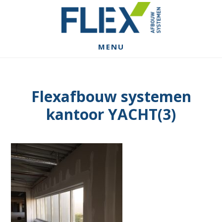
Spring
Door
Spring
naar
naar
naar
de
de
de
hoofdnavigatie
hoofd
voettekst
MENU
inhoud
Flexafbouw systemen
kantoor YACHT(3)