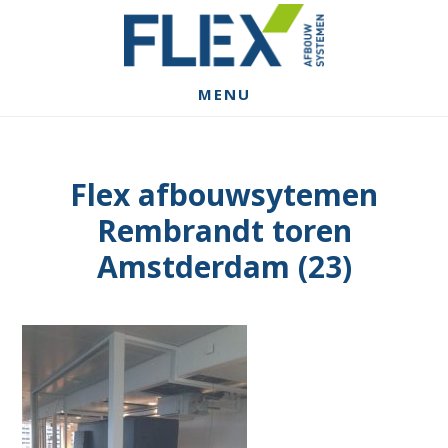
Spring
Door
Spring
naar
naar
naar
de
de
de
hoofdnavigatie
hoofd
voettekst
MENU
inhoud
Flex afbouwsytemen
Rembrandt toren
Amstderdam (23)