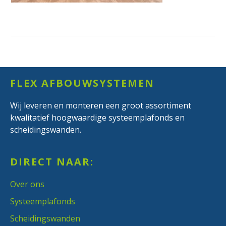
Footer
FLEX AFBOUWSYSTEMEN
Wij leveren en monteren een groot assortiment
kwalitatief hoogwaardige systeemplafonds en
scheidingswanden.
DIRECT NAAR:
Over ons
Systeemplafonds
Scheidingswanden