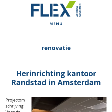
Spring
Door
Spring
naar
naar
naar
de
de
de
hoofdnavigatie
hoofd
voettekst
MENU
inhoud
renovatie
Herinrichting kantoor
Randstad in Amsterdam
Projectom
schrijving: