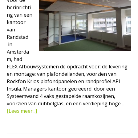
Voor de
herinrichti
ng van een
kantoor
van
Randstad
in
Amsterda
m, had
FLEX Afbouwsystemen de opdracht voor: de levering
en montage: van plafondeilanden, voorzien van
Rockfon Krios plafondpanelen en randprofiel API
Insula. Managers kantoor gecreëerd door een
Systeemwand 4 vaks gestapelde raamkozijnen,
voorzien van dubbelglas, en een verdieping hoge …
overHerinrichting
[Lees meer...]
kantoor
Randstad
in