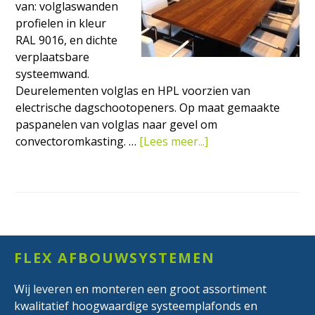
van: volglaswanden
profielen in kleur
RAL 9016, en dichte
verplaatsbare
systeemwand.
Deurelementen volglas en HPL voorzien van
electrische dagschootopeners. Op maat gemaakte
paspanelen van volglas naar gevel om
overRenovatie
convectoromkasting. …
[Lees meer...]
kantoorverdieping
in
de
Rembrandt
Toren
Footer
in
FLEX AFBOUWSYSTEMEN
Amsterdam
Wij leveren en monteren een groot assortiment
kwalitatief hoogwaardige systeemplafonds en